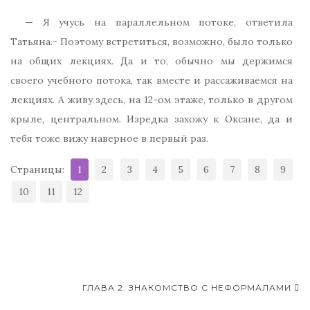
— Я учусь на параллельном потоке, ответила
Татьяна.- Поэтому встретиться, возможно, было только
на общих лекциях. Да и то, обычно мы держимся
своего учебного потока, так вместе и рассаживаемся на
лекциях. А живу здесь, на 12-ом этаже, только в другом
крыле, центральном. Изредка захожу к Оксане, да и
тебя тоже вижу наверное в первый раз.
Страницы:
1
2
3
4
5
6
7
8
9
10
11
12
ГЛАВА 2. ЗНАКОМСТВО С НЕФОРМАЛАМИ
Навигация записей