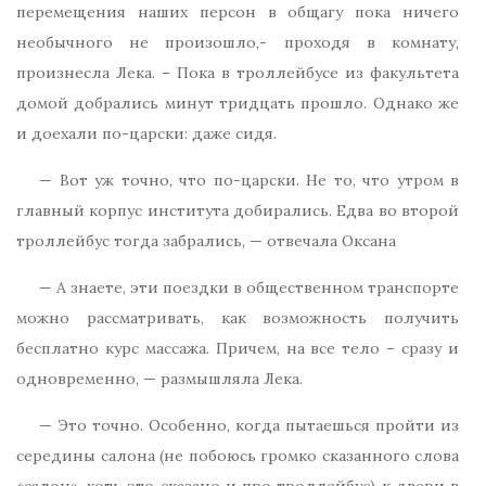
перемещения наших персон в общагу пока ничего
необычного не произошло,- проходя в комнату,
произнесла Лека. – Пока в троллейбусе из факультета
домой добрались минут тридцать прошло. Однако же
и доехали по-царски: даже сидя.
— Вот уж точно, что по-царски. Не то, что утром в
главный корпус института добирались. Едва во второй
троллейбус тогда забрались, — отвечала Оксана
— А знаете, эти поездки в общественном транспорте
можно рассматривать, как возможность получить
бесплатно курс массажа. Причем, на все тело – сразу и
одновременно, — размышляла Лека.
— Это точно. Особенно, когда пытаешься пройти из
середины салона (не побоюсь громко сказанного слова
«салон», хоть это сказано и про троллейбус) к двери в