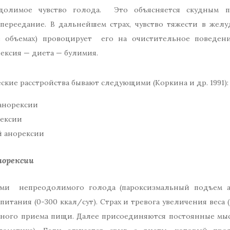
долимое чувство голода. Это объясняется скудным п
переедание. В дальнейшем страх, чувство тяжести в желу
в объемах) провоцирует его на очистительное поведени
рексия — диета — булимия.
кие расстройства бывают следующими (Коркина и др. 1991):
анорексии
рексии
й анорексии
норексии
ами непреодолимого голода (пароксизмальный подъем ап
итания (0-300 ккал/сут). Страх и тревога увеличения веса
ного приема пищи. Далее присоединяются постоянные мысл