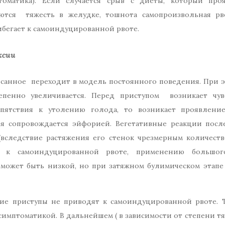
птоматика). Если случается срыв с диеты, который про
ляются тяжесть в желудке, тошнота самопроизвольная рв
ибегает к самоиндуцированной рвоте.
ксии
исанное переходит в модель постоянного поведения. При 
епенно увеличивается. Перед приступом возникает чувс
епятствия к утолению голода, то возникает проявление
ия сопровождается эйфорией. Вегетативные реакции пос
(вследствие растяжения его стенок чрезмерным количест
т к самоиндуцированной рвоте, применению большог
 может быть низкой, но при затяжном булимическом этапе
кие приступы не приводят к самоиндуцированной рвоте. 
имптоматикой. В дальнейшем ( в зависимости от степени т