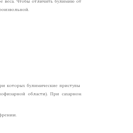
е веса. Чтобы отличить булимию от
произвольной.
при которых булимические приступы
пофизарной области). При сахарном
френии.