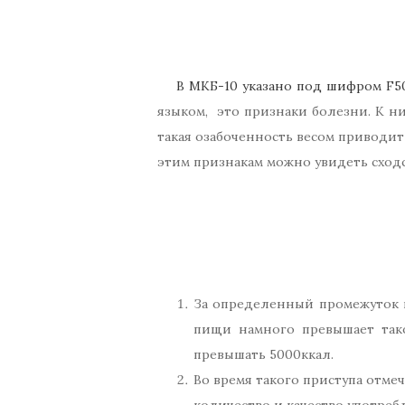
В МКБ-10 указано под шифром F50
языком, это признаки болезни. К н
такая озабоченность весом приводи
этим признакам можно увидеть сходс
За определенный промежуток в
пищи намного превышает так
превышать 5000ккал.
Во время такого приступа отме
количество и качество употре