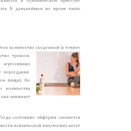
является в булимическом приступе
ота. В дальнейшем во время таких
этом количество
съеденной (а точнее
тво тревоги,
 агрессивных
ле переедания
вом пищи). Но
о количества
 она начинает
Тогда состояние эйфории сменяется
яжести психической патологии) могут