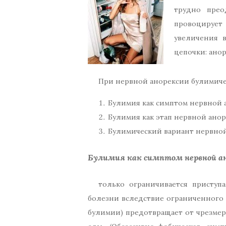
трудно прео
провоцирует 
увеличения 
цепочки: ано
При нервной анорексии булимичес
Булимия как симптом нервной 
Булимия как этап нервной ано
Булимический вариант нервно
Булимия как симптом нервной а
только ограничивается приступ
болезни вследствие ограниченного п
булимии) предотвращает от чрезмер