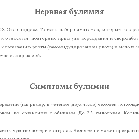
Нервная булимия
.2
. Это синдром. То есть, набор симптомов, которые говор
им относятся повторные приступы переедания и сверхзабота
т к вызыванию рвоты (самоиндуцированная рвота) и использ
тво с анорексией.
Симптомы булимии
ремени (например, в течение двух часов) человек поглощ
овой, по сравнению с обычным. До 2,5 килограмм. Коли
чается чувство потери контроля. Человек не может прекрати
бляемой пищи.