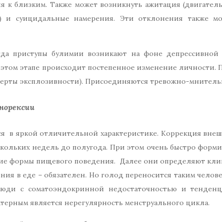
я к близким. Также может возникнуть ажитация (двигате
м) и суицидальные намерения. Эти отклонения также мо
гда приступы булимии возникают на фоне депрессивной 
 этом этапе происходит постепенное изменение личности. 
(черты эксплозивности). Присоединяются тревожно-мнитель
анорексии
ся в яркой отличительной характеристике. Коррекция вне
скольких недель до полугода. При этом очень быстро форми
ие формы пищевого поведения. Далее они определяют клин
ения в еде – обязателен. Но голод переносится таким чело
люди с соматоэндокринной недостаточностью и тенденц
терным является нерегулярность менструального цикла.