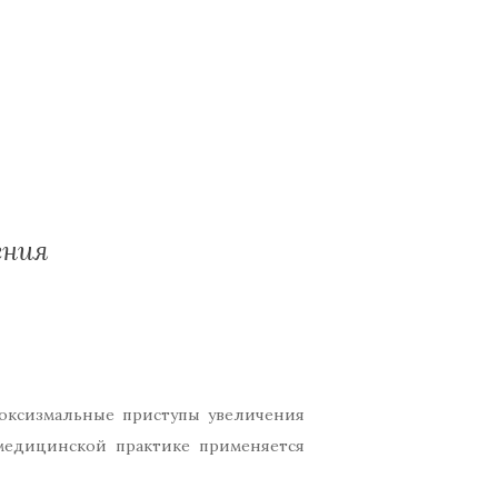
ения
оксизмальные приступы увеличения
медицинской практике применяется