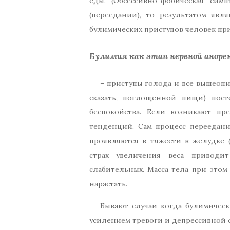
еды. (Обсессивно-фобическая сим
(переедании), то результатом яв
булимических приступов человек пр
Булимия как этап нервной аноре
– приступы голода и все вышеоп
сказать, поглощенной пищи) пост
беспокойства. Если возникают пр
тенденций. Сам процесс переедан
проявляются в тяжести в желудке 
страх увеличения веса приводи
слабительных. Масса тела при этом
нарастать.
Бывают случаи когда булимичес
усилением тревоги и депрессивной с