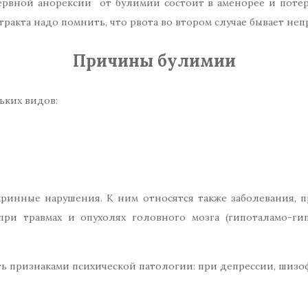
рвной анорексии от булимии состоит в аменорее и потер
ракта надо помнить, что рвота во втором случае бывает не
Причины булимии
ких видов:
ринные нарушения. К ним относятся также заболевания, 
при травмах и опухолях головного мозга (гипоталамо-ги
ь признаками психической патологии: при депрессии, шизо