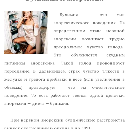
Булимия – это тип
аноректического поведения. На
определенном этапе нервной
анорексии возникает трудно
преодолимое чувство голода.
Это объясняется скудным
питанием анорексика. Такой голод провоцирует
переедание. В дальнейшем страх, чувство тяжести в
желудке и тревога прибавки в весе (или увеличения в
объемах) провоцирует его на очистительное
поведение. То есть работают звенья одной цепочки:
анорексия — диета — булимия.
При нервной анорексии булимические расстройства
бывают следующими (Коркина и др. 1991):