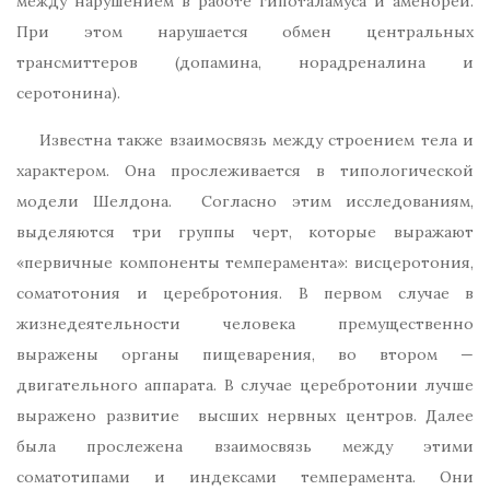
между нарушением в работе гипоталамуса и аменореи.
При этом нарушается обмен центральных
трансмиттеров (допамина, норадреналина и
серотонина).
Известна также взаимосвязь между строением тела и
характером. Она прослеживается в типологической
модели Шелдона. Согласно этим исследованиям,
выделяются три группы черт, которые выражают
«первичные компоненты темперамента»: висцеротония,
соматотония и церебротония. В первом случае в
жизнедеятельности человека премущественно
выражены органы пищеварения, во втором —
двигательного аппарата. В случае церебротонии лучше
выражено развитие высших нервных центров. Далее
была прослежена взаимосвязь между этими
соматотипами и индексами темперамента. Они