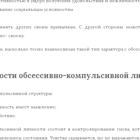
уктивностью в ущерб получения удовольствия и межличнос
ование социальным условностям
инять других своим привычкам. С другой стороны может
о- своему.
, насколько тесно взаимосвязан такой тип характера с обс
ости обсессивно-компульсивной ли
пульсивной структуры:
нность имеет мышление;
йствие.
льсивной личности состоит в контролировании гнева, кот
авленном состоянии. Чувства скрываются, но не выражаются