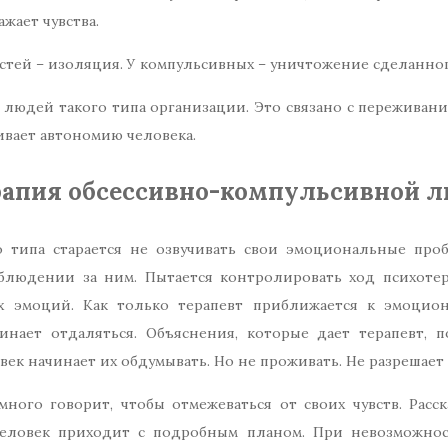
жает чувства.
стей – изоляция. У компульсивных – уничтожение сделанног
 людей такого типа организации. Это связано с пережива
ивает автономию человека.
апия обсессивно-компульсивной л
о типа старается не озвучивать свои эмоциональные про
блюдении за ним. Пытается контролировать ход психотер
х эмоций. Как только терапевт приближается к эмоци
инает отдаляться. Объяснения, которые дает терапевт, 
овек начинает их обдумывать. Но не проживать. Не разрешает 
ного говорит, чтобы отмежеваться от своих чувств. Расск
 человек приходит с подробным планом. При невозможнос