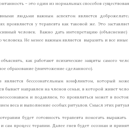
понтанность – это один из нормальных способов существован
ивными людьми важным аспектом является доброжелател
 проявляется у терапевта как таковой же. Это заставляе
сивный человек. Важно дать интепретацию (объяснение) т
 человека. Не менее важным является выразить и все иные 
 объяснять, как работают психические защиты самого чело
ное образование (уничтожение сделанного).
в является бессознательным конфликтом, который мож
ев бывает направлен на членов семьи, в которой живет чел
неосознаваем и подавляем, то проявляться может в постоя
ем веса и выполнение особых ритуалов. Смысл этих ритуало
терапии будет готовность терапевта помогать выражать г
 и сам процесс терапии. Далее гнев будет осознан и приня