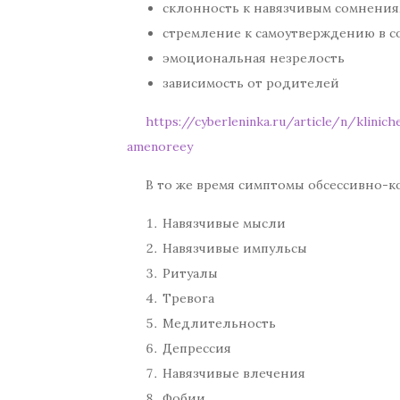
склонность к навязчивым сомнени
стремление к самоутверждению в с
эмоциональная незрелость
зависимость от родителей
https://cyberleninka.ru/article/n/klini
amenoreey
В то же время симптомы обсессивно-
Навязчивые мысли
Навязчивые импульсы
Ритуалы
Тревога
Медлительность
Депрессия
Навязчивые влечения
Фобии.