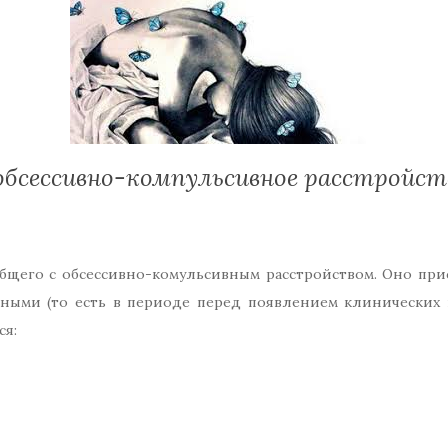
 обсессивно-компульсивное расстройс
бщего с обсессивно-комульсивным расстройством. Оно при
ыми (то есть в периоде перед появлением клинических
ся: