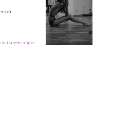
ений.
rostkov-s-oligo-