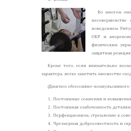
Во многом они
несовершенстве
поведением. Риту
ОКР и анорексии
физическим упра
защитная реакция
Кроме того, если внимательно посм
характера, легко заметить множество схо
(Диагноз обсессивно-компульсивного х
Постоянные сомнения и повышенн
Постоянная озабоченность деталям
Перфекционизм, стремление к сове
Чрезмерная добросовестность и ск