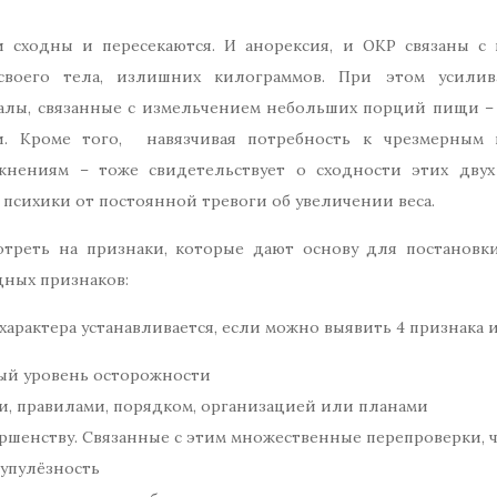
 сходны и пересекаются. И анорексия, и ОКР связаны с
 своего тела, излишних килограммов. При этом усили
алы, связанные с измельчением небольших порций пищи –
. Кроме того, навязчивая потребность к чрезмерным
жнениям – тоже свидетельствует о сходности этих двух
 психики от постоянной тревоги об увеличении веса.
отреть на признаки, которые дают основу для постановк
дных признаков:
арактера устанавливается, если можно выявить 4 признака 
ый уровень осторожности
и, правилами, порядком, организацией или планами
ршенству. Связанные с этим множественные перепроверки, 
рупулёзность