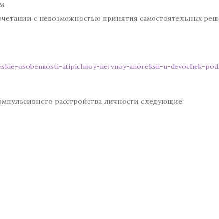
ям
очетании с невозможностью принятия самостоятельных реш
cheskie-osobennosti-atipichnoy-nervnoy-anoreksii-u-devochek-pod
компульсивного расстройства личности следующие: