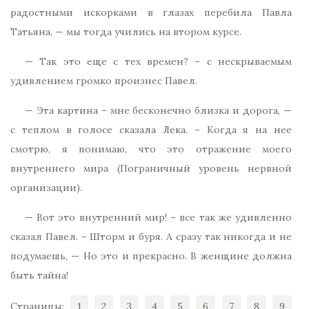
радостными искорками в глазах перебила Павла
Татьяна, — мы тогда учились на втором курсе.
— Так это еще с тех времен? – с нескрываемым
удивлением громко произнес Павел.
— Эта картина – мне бесконечно близка и дорога, —
с теплом в голосе сказала Лека. – Когда я на нее
смотрю, я понимаю, что это отражение моего
внутреннего мира (Пограничный уровень нервной
организации).
— Вот это внутренний мир! – все так же удивленно
сказал Павел. – Шторм и буря. А сразу так никогда и не
подумаешь, — Но это и прекрасно. В женщине должна
быть тайна!
Страницы:
1
2
3
4
5
6
7
8
9