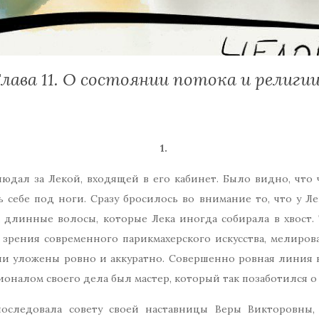
Глава 11. О состоянии потока и религи
1.
дал за Лекой, входящей в его кабинет. Было видно, что ч
ь себе под ноги. Сразу бросилось во внимание то, что у Л
 длинные волосы, которые Лека иногда собирала в хвост. 
и зрения современного парикмахерского искусства, мелир
ли уложены ровно и аккуратно. Совершенно ровная линия 
оналом своего дела был мастер, который так позаботился о 
 последовала совету своей наставницы Веры Викторовны