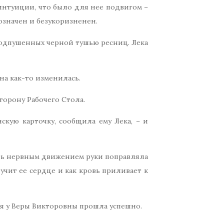
интуиции, что было для нее подвигом –
нозначен и безукоризненен.
подпушенных черной тушью ресниц. Лека
она как-то изменилась.
торону Рабочего Стола.
кую карточку, сообщила ему Лека, – и
уть нервным движением руки поправляла
тучит ее сердце и как кровь приливает к
воя у Веры Викторовны прошла успешно.