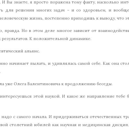
 И Вы знаете, я просто поражена тому факту, насколько инте
ть для решения многих задач – и со здоровьем, и вообще
человеческую жизнь, постепенно приходишь к выводу, что эт
о, правда. Но в этом деле многое зависит от взаимодейств
 результатов. К положительной динамике.
певтический альянс.
енно начинает пылать, и удивлялась самой себе. Как она ст
.
гла уже Олега Валентиновича к продолжению беседы.
 интересуешься этой наукой. И какое же направление тебе 
ь надо с самого начала. И придерживаться отечественных т
а свой столетний юбилей как научная и медицинская дисци