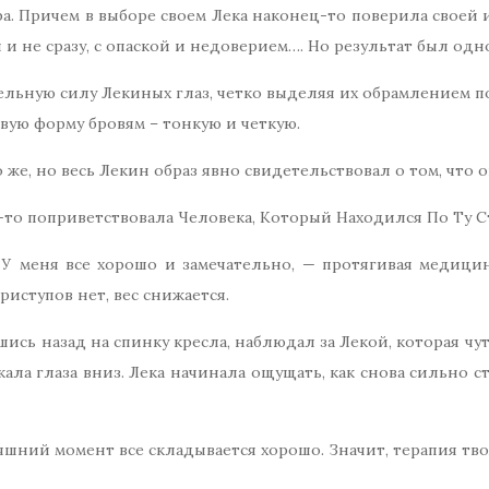
а. Причем в выборе своем Лека наконец-то поверила своей 
 и не сразу, с опаской и недоверием…. Но результат был од
ельную силу Лекиных глаз, четко выделяя их обрамлением 
овую форму бровям – тонкую и четкую.
о же, но весь Лекин образ явно свидетельствовал о том, что 
ц-то поприветствовала Человека, Который Находился По Ту С
У меня все хорошо и замечательно, — протягивая медицинс
иступов нет, вес снижается.
ись назад на спинку кресла, наблюдал за Лекой, которая ч
кала глаза вниз. Лека начинала ощущать, как снова сильно с
годняшний момент все складывается хорошо. Значит, терапия т