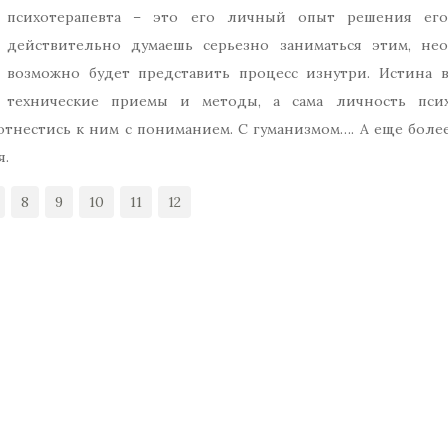
психотерапевта – это его личный опыт решения его
действительно думаешь серьезно заниматься этим, не
возможно будет представить процесс изнутри. Истина 
технические приемы и методы, а сама личность псих
 отнестись к ним с пониманием. С гуманизмом…. А еще бол
я.
8
9
10
11
12