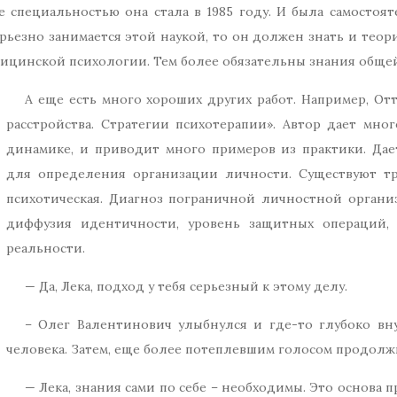
же специальностью она стала в 1985 году. И была самост
ерьезно занимается этой наукой, то он должен знать и тео
ицинской психологии. Тем более обязательны знания обще
А еще есть много хороших других работ. Например, О
расстройства. Стратегии психотерапии». Автор дает мно
динамике, и приводит много примеров из практики. Дает
для определения организации личности. Существуют три
психотическая. Диагноз пограничной личностной организ
диффузия идентичности, уровень защитных операций, 
реальности.
— Да, Лека, подход у тебя серьезный к этому делу.
– Олег Валентинович улыбнулся и где-то глубоко вну
человека. Затем, еще более потеплевшим голосом продолж
— Лека, знания сами по себе – необходимы. Это основа 